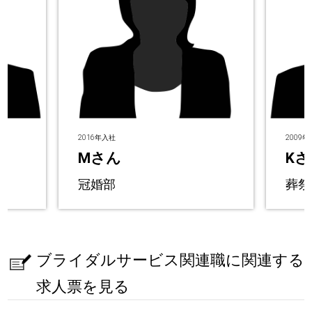
2016年入社
2009
Mさん
Kさ
冠婚部
葬祭
ブライダルサービス関連職に関連する
求人票を見る