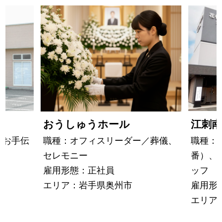
江刺南
おうしゅうホール
職種：
のお手伝
職種：オフィスリーダー／葬儀、
番）、
セレモニー
ッフ
雇用形態：正社員
雇用形
エリア：岩手県奥州市
エリア