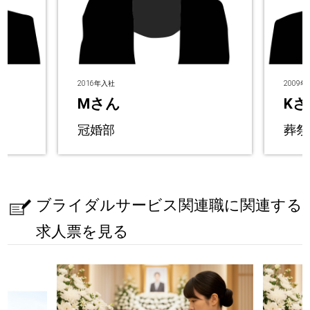
2016年入社
2009
Mさん
Kさ
冠婚部
葬祭
ブライダルサービス関連職に関連する
求人票を見る